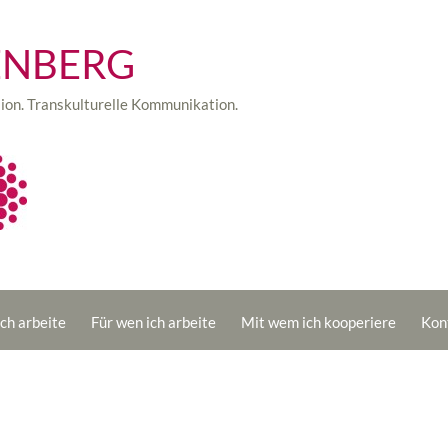
ENBERG
sion. Transkulturelle Kommunikation.
ch arbeite
Für wen ich arbeite
Mit wem ich kooperiere
Kon